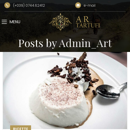
(+039) 0744.62412
e-mail
MENU
Posts by
Admin_Art
RICETTE