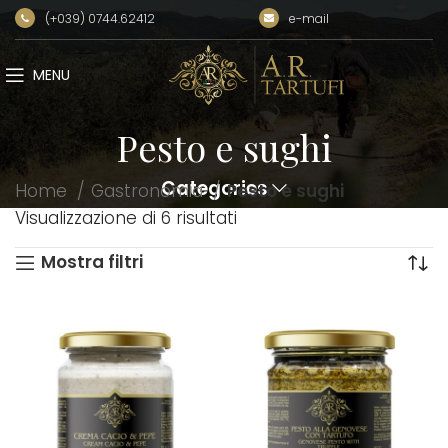
(+039) 0744.62412
e-mail
MENU
Pesto e sughi
Categories
Home
Gastronomia
Pesto e sughi
Visualizzazione di 6 risultati
Mostra filtri