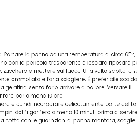
a. Portare la panna ad una temperatura di circa 65°
tolino con la pellicola trasparente e lasciare riposare p
e, zucchero e mettere sul fuoco. Una volta sciolto lo 
e ammollata e farla sciogliere. È preferibile scaldar
 gelatina, senza farlo arrivare a bollore. Versare il
rifero per almeno 10 ore.
ero e quindi incorporare delicatamente parte del tar
stampini dal frigorifero almeno 10 minuti prima di servir
na cotta con le guarnizioni di panna montata, scaglie 