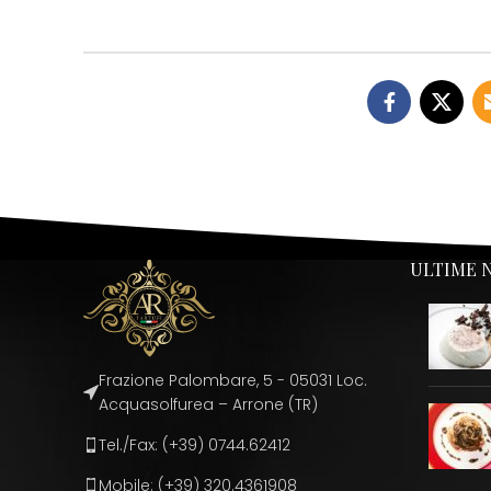
ULTIME 
Frazione Palombare, 5 - 05031 Loc.
Acquasolfurea – Arrone (TR)
Tel./Fax: (+39) 0744.62412
Mobile: (+39) 320.4361908