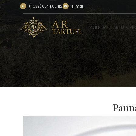
(+039) 0744.62412
e-mail
AZIENDA
IL TARTUFO
PR
Panna