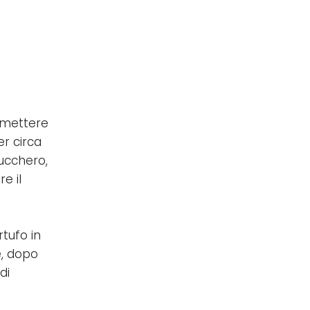
, mettere
er circa
zucchero,
e il
tufo in
e, dopo
di