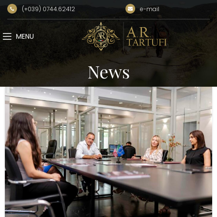
(+039) 0744.62412
e-mail
MENU
News